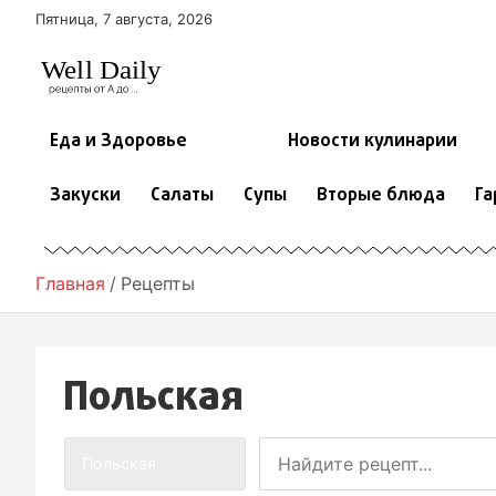
П
Пятница, 7 августа, 2026
е
р
е
й
т
Еда и Здоровье
Новости кулинарии
и
к
Закуски
Салаты
Супы
Вторые блюда
Га
с
о
д
е
Главная
Рецепты
р
ж
и
м
Польская
о
м
у
Польская