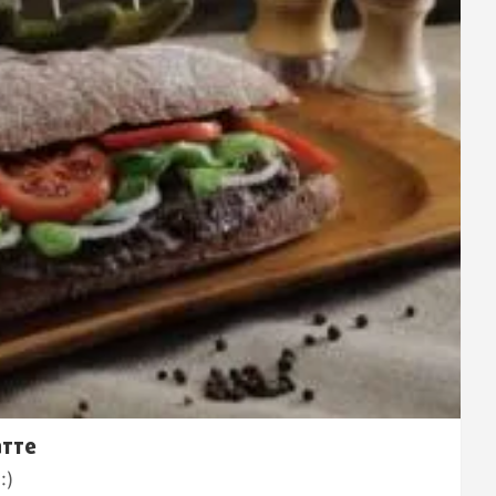
атте
:)