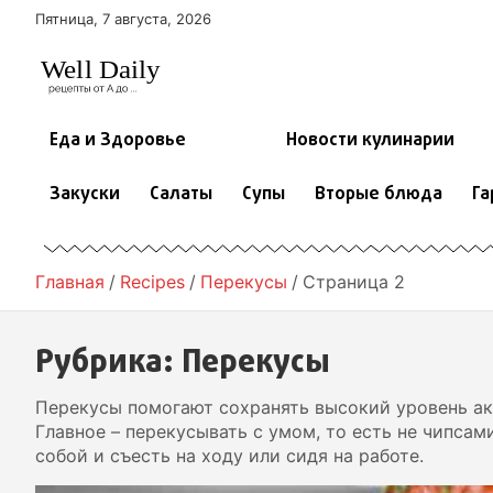
П
Пятница, 7 августа, 2026
е
р
е
й
т
Еда и Здоровье
Новости кулинарии
и
к
Закуски
Салаты
Супы
Вторые блюда
Га
с
о
д
е
Главная
Recipes
Перекусы
Страница 2
р
ж
Рубрика:
Перекусы
и
м
о
Перекусы помогают сохранять высокий уровень акт
м
Главное – перекусывать с умом, то есть не чипсам
у
собой и съесть на ходу или сидя на работе.