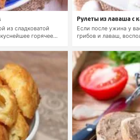
м
Рулеты из лаваша с 
ой из сладковатой
Если после ужина у ва
вкуснейшее горячее…
грибов и лаваш, восп