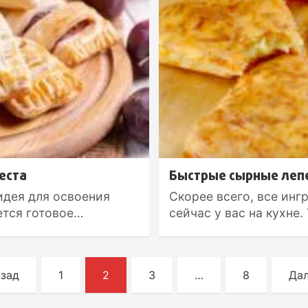
еста
Быстрые сырные лепе
идея для освоения
Скорее всего, все инг
ется готовое…
сейчас у вас на кухне.
зад
1
2
3
…
8
Да