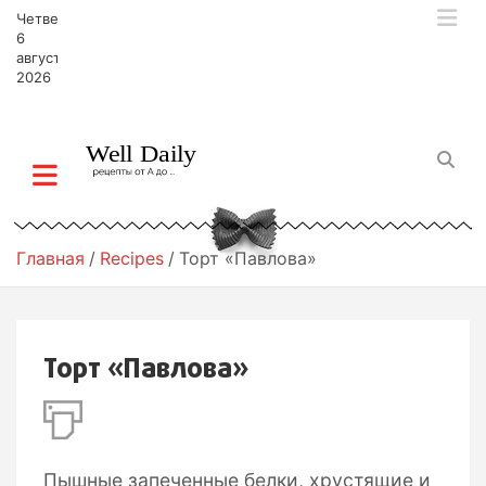
П
Четверг,
е
6
р
августа,
2026
е
й
т
и
к
с
о
д
Главная
Recipes
Торт «Павлова»
е
р
ж
и
Торт «Павлова»
м
о
м
у
Пышные запеченные белки, хрустящие и