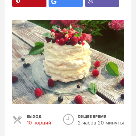
ВЫХОД
ОБЩЕЕ ВРЕМЯ
10 порций
П
2 часов 20 минуты
о
р