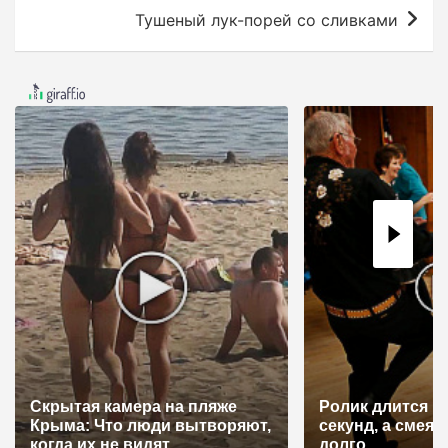
в
Тушеный лук-порей со сливками
и
г
а
ц
и
я
п
о
з
а
п
и
Скрытая камера на пляже
Ролик длится н
с
Крыма: Что люди вытворяют,
секунд, а смеят
когда их не видят...
долго