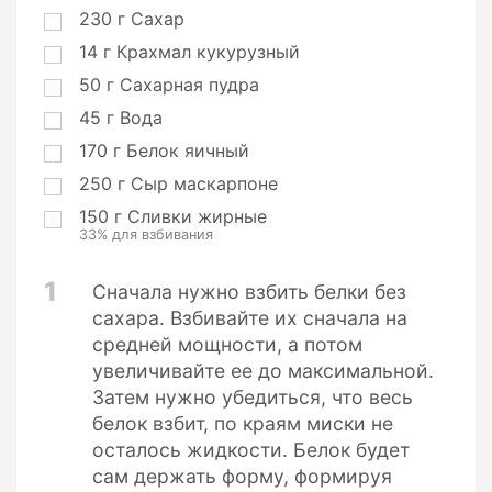
ц
230
г
Сахар
и
14
г
Крахмал кукурузный
и
50
г
Сахарная пудра
45
г
Вода
170
г
Белок яичный
250
г
Сыр маскарпоне
150
г
Сливки жирные
33% для взбивания
1
Сначала нужно взбить белки без
сахара. Взбивайте их сначала на
средней мощности, а потом
увеличивайте ее до максимальной.
Затем нужно убедиться, что весь
белок взбит, по краям миски не
осталось жидкости. Белок будет
сам держать форму, формируя