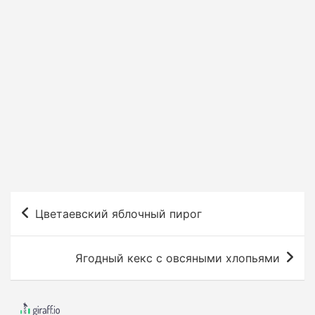
Н
Цветаевский яблочный пирог
а
в
Ягодный кекс с овсяными хлопьями
и
г