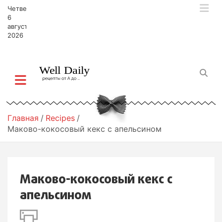
П
Четверг,
е
6
р
августа,
2026
е
й
т
и
к
с
о
д
Главная
Recipes
е
Маково-кокосовый кекс с апельсином
р
ж
и
м
Маково-кокосовый кекс с
о
м
апельсином
у