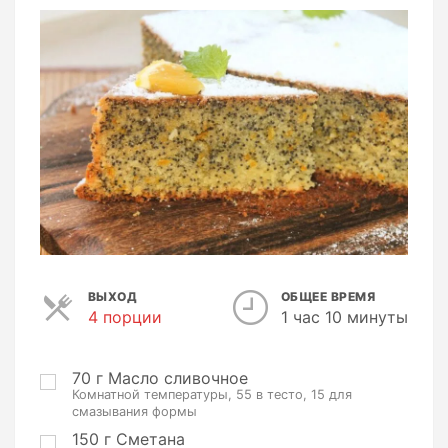
ВЫХОД
ОБЩЕЕ ВРЕМЯ
4 порции
П
1 час 10 минуты
о
р
ц
70
г
Масло сливочное
Комнатной температуры, 55 в тесто, 15 для
и
смазывания формы
и
150
г
Сметана