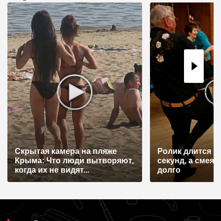
а
ц
и
я
п
о
з
а
п
и
Скрытая камера на пляже
Ролик длится н
с
Крыма: Что люди вытворяют,
секунд, а смеят
я
когда их не видят...
долго
м