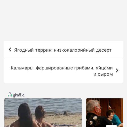
Н
Ягодный террин: низкокалорийный десерт
а
в
Кальмары, фаршированные грибами, яйцами
и
и сыром
г
а
ц
и
я