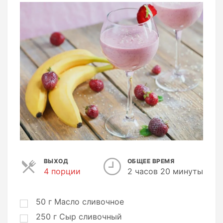
ВЫХОД
ОБЩЕЕ ВРЕМЯ
4 порции
П
2 часов 20 минуты
о
р
ц
50
г
Масло сливочное
и
250
г
Сыр сливочный
и