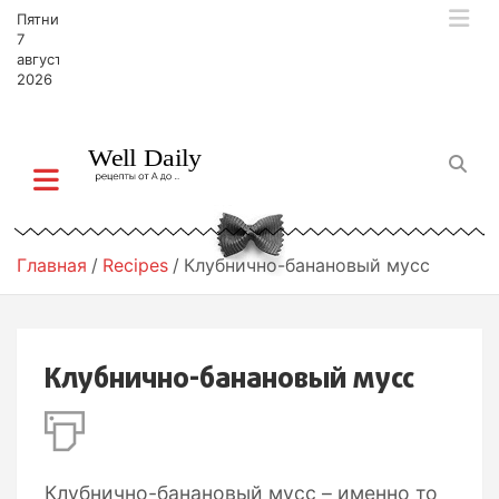
П
Пятница,
е
7
р
августа,
2026
е
й
т
и
к
с
о
д
Главная
Recipes
Клубнично-банановый мусс
е
р
ж
и
Клубнично-банановый мусс
м
о
м
у
Клубнично-банановый мусс – именно то