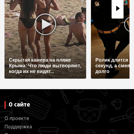
п
о
з
а
п
и
с
Скрытая камера на пляже
Ролик длится н
я
Крыма: Что люди вытворяют,
секунд, а смеят
когда их не видят...
долго
м
О сайте
О проекте
Поддержка