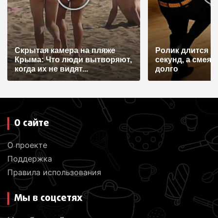
а
п
и
Скрытая камера на пляже
Ролик длится н
с
Крыма: Что люди вытворяют,
секунд, а смеят
я
когда их не видят...
долго
м
О сайте
О проекте
Поддержка
Правила использования
Мы в соцсетях