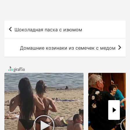
Н
Шоколадная пасха с изюмом
а
в
Домашние козинаки из семечек с медом
и
г
а
ц
и
я
п
о
з