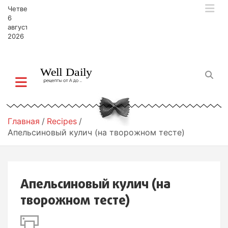
П
Четверг,
е
6
р
августа,
2026
е
й
т
и
к
с
о
д
Главная
Recipes
е
Апельсиновый кулич (на творожном тесте)
р
ж
и
м
Апельсиновый кулич (на
о
м
творожном тесте)
у