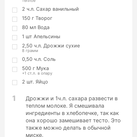
теплое
2
ч.л.
Сахар ванильный
150
г
Творог
80
мл
Вода
1
шт
Апельсины
2,50
ч.л.
Дрожжи сухие
8 грамм
0,50
ч.л.
Соль
500
г
Мука
+1 ст.л. в опару
2
шт.
Яйцо
1
Дрожжи и 1ч.л. сахара развести в
теплом молоке. Я смешивала
ингредиенты в хлебопечке, так как
она хорошо замешивает тесто. Это
также можно делать в обычной
миске.