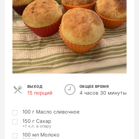
ВЫХОД
ОБЩЕЕ ВРЕМЯ
15 порций
П
4 часов 30 минуты
о
р
ц
100
г
Масло сливочное
и
150
г
Сахар
и
+1 ч.л. в опару
100
мл
Молоко