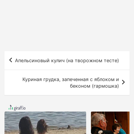
Н
Апельсиновый кулич (на творожном тесте)
а
в
Куриная грудка, запеченная с яблоком и
и
беконом (гармошка)
г
а
ц
и
я