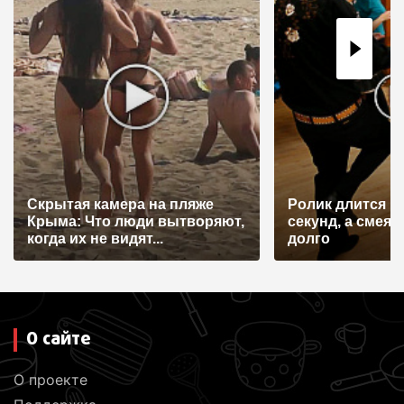
п
о
з
а
п
и
с
Скрытая камера на пляже
Ролик длится н
я
Крыма: Что люди вытворяют,
секунд, а смеят
когда их не видят...
долго
м
О сайте
О проекте