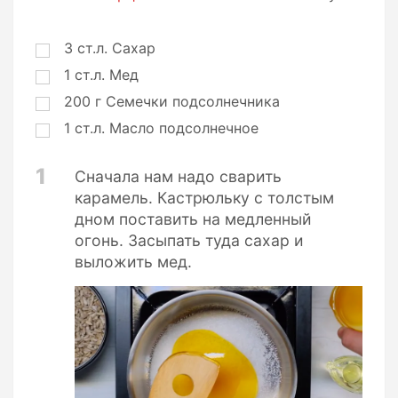
о
р
ц
3
ст.л.
Сахар
и
1
ст.л.
Мед
и
200
г
Семечки подсолнечника
1
ст.л.
Масло подсолнечное
1
Сначала нам надо сварить
карамель. Кастрюльку с толстым
дном поставить на медленный
огонь. Засыпать туда сахар и
выложить мед.