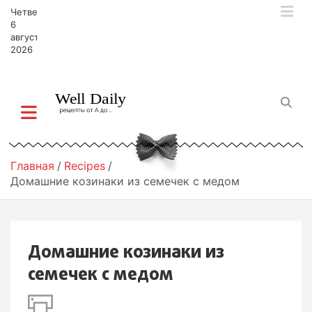
П
Четверг,
е
6
р
августа,
2026
е
й
т
и
к
с
о
д
Главная
Recipes
е
Домашние козинаки из семечек с медом
р
ж
и
м
Домашние козинаки из
о
м
семечек с медом
у