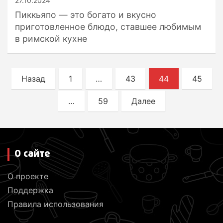
27.10.2024
Пиккьяпо — это богато и вкусно
приготовленное блюдо, ставшее любимым
в римской кухне
П
Назад
1
…
43
44
45
а
…
59
Далее
г
и
н
а
О сайте
ц
О проекте
и
Поддержка
я
Правила использования
з