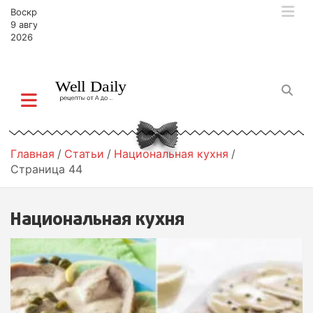
П
Воскресенье,
е
9 августа,
р
2026
е
й
т
и
к
с
о
Главная
Статьи
Национальная кухня
д
Страница 44
е
р
ж
Национальная кухня
и
м
о
м
у