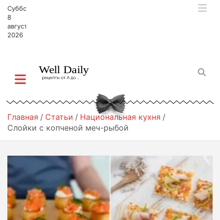
П
Суббота,
е
8
р
августа,
2026
е
й
т
и
к
с
о
д
Главная
Статьи
Национальная кухня
е
Слойки с копченой меч-рыбой
р
ж
и
м
о
м
у