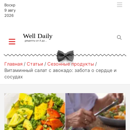
П
Воскресенье,
е
9 августа,
р
2026
е
й
т
и
к
с
о
Главная
Статьи
Сезонные продукты
д
Витаминный салат с авокадо: забота о сердце и
е
сосудах
р
ж
и
м
о
м
у