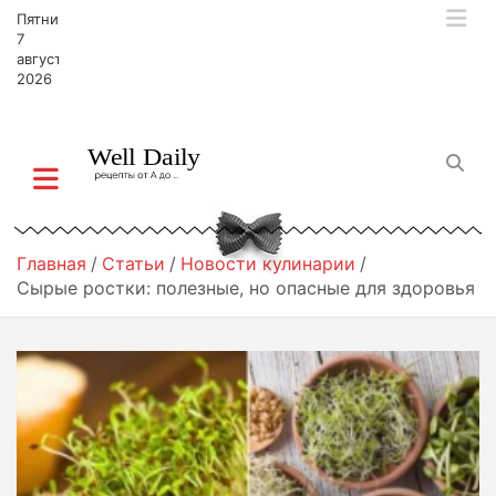
П
Пятница,
е
7
р
августа,
2026
е
й
т
и
к
с
о
д
Главная
Статьи
Новости кулинарии
е
Сырые ростки: полезные, но опасные для здоровья
р
ж
и
м
о
м
у