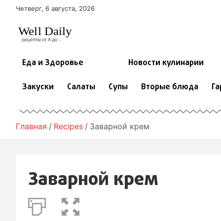
П
Четверг, 6 августа, 2026
е
р
е
й
т
Еда и Здоровье
Новости кулинарии
и
к
Закуски
Салаты
Супы
Вторые блюда
Га
с
о
д
е
Главная
Recipes
Заварной крем
р
ж
и
м
Заварной крем
о
м
у