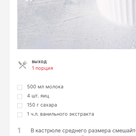
ВЫХОД
1 порция
П
о
р
ц
500
мл
молока
и
4
шт.
яиц
и
150
г
сахара
1
ч.л.
ванильного экстракта
1
В кастрюле среднего размера смешайте