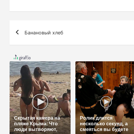
Н
Банановый хлеб
а
в
и
г
а
ц
и
Скрытая камера на
Ролик длится
я
пляже Крыма: Что
несколько секунд, а
люди вытворяют,
смеяться вы будете