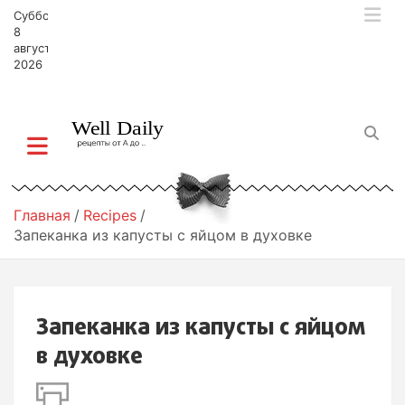
П
Суббота,
е
8
р
августа,
2026
е
й
т
и
к
с
о
д
Главная
Recipes
е
Запеканка из капусты с яйцом в духовке
р
ж
и
м
Запеканка из капусты с яйцом
о
м
в духовке
у