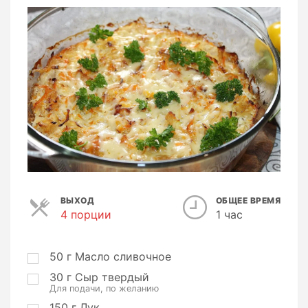
ВЫХОД
ОБЩЕЕ ВРЕМЯ
4 порции
П
1 час
о
р
ц
50
г
Масло сливочное
и
30
г
Сыр твердый
и
Для подачи, по желанию
150
г
Лук