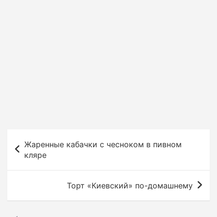
Н
Жаренные кабачки с чесноком в пивном
а
кляре
в
и
Торт «Киевский» по-домашнему
г
а