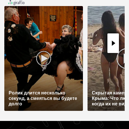
ц
и
я
п
о
з
а
п
и
с
Ролик длится несколько
Скрытая камера
я
секунд, а смеяться вы будете
Крыма: Что лю
долго
когда их не видят
м