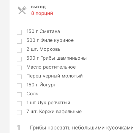
ВЫХОД
8 порций
П
о
р
ц
150
г
Сметана
и
500
г
Филе куриное
и
2
шт.
Морковь
500
г
Грибы шампиньоны
Масло растительное
Перец черный молотый
150
г
Йогурт
Соль
1
шт
Лук репчатый
7
шт.
Коржи вафельные
1
Грибы нарезать небольшими кусочками