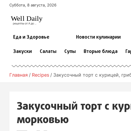
П
Суббота, 8 августа, 2026
е
р
е
й
т
Еда и Здоровье
Новости кулинарии
и
к
Закуски
Салаты
Супы
Вторые блюда
Га
с
о
д
е
Главная
Recipes
Закусочный торт с курицей, гр
р
ж
и
м
Закусочный торт с кур
о
м
морковью
у