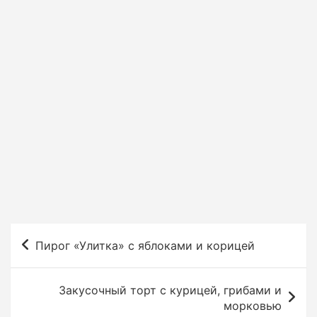
Н
Пирог «Улитка» с яблоками и корицей
а
в
Закусочный торт с курицей, грибами и
и
морковью