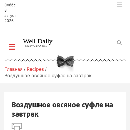
П
Суббота,
е
8
р
августа,
2026
е
й
т
и
к
с
о
д
Главная
Recipes
е
Воздушное овсяное суфле на завтрак
р
ж
и
м
Воздушное овсяное суфле на
о
м
завтрак
у