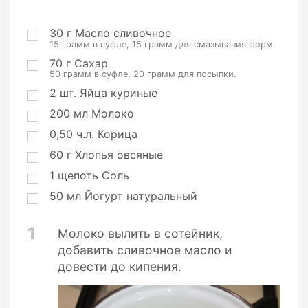
о
р
ц
30
г
Масло сливочное
15 грамм в суфле, 15 грамм для смазывания форм.
и
и
70
г
Сахар
50 грамм в суфле, 20 грамм для посыпки.
2
шт.
Яйца куриные
200
мл
Молоко
0,50
ч.л.
Корица
60
г
Хлопья овсяные
1
щепоть
Соль
50
мл
Йогурт натуральный
1
Молоко вылить в сотейник,
добавить сливочное масло и
довести до кипения.