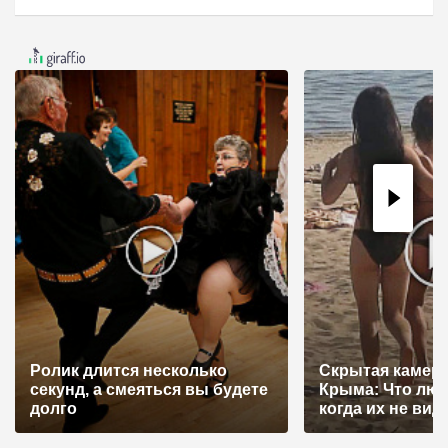
г
а
ц
и
я
п
о
з
а
п
и
с
Ролик длится несколько
Скрытая камера
я
секунд, а смеяться вы будете
Крыма: Что лю
долго
когда их не видят
м