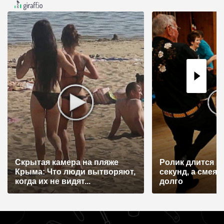
ц
и
я
п
о
з
а
п
и
с
Скрытая камера на пляже
Ролик длится н
я
Крыма: Что люди вытворяют,
секунд, а смеят
когда их не видят...
долго
м