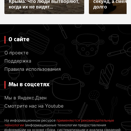
с
Крыма: Что люди вытворяют,
секунд, а смеят
я
когда их не видят...
долго
м
О сайте
О проекте
Поддержка
Правила использования
Мы в соцсетях
Мы в Яндекс.Дзен
Смотрите нас на Youtube
На информационном ресурсе
применяются рекомендательные
технологии
(информационные технологии предоставления
информации на основе сбора, систематизации и анализа сведений,