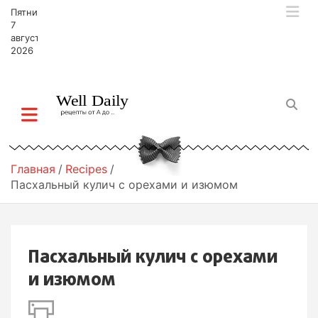
П
Пятница,
е
7
р
августа,
2026
е
й
т
и
к
с
о
д
Главная
Recipes
е
Пасхальный кулич с орехами и изюмом
р
ж
и
м
Пасхальный кулич с орехами
о
м
и изюмом
у