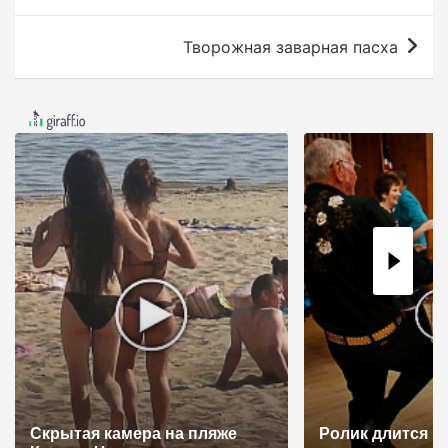
а
в
Творожная заварная пасха
и
г
а
ц
и
я
п
о
з
а
п
и
Скрытая камера на пляже
Ролик длится н