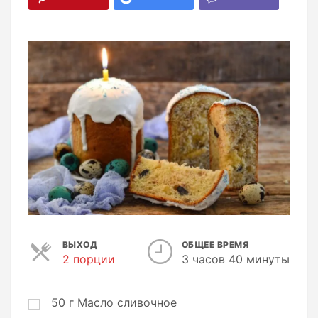
ВЫХОД
ОБЩЕЕ ВРЕМЯ
2 порции
П
3 часов 40 минуты
о
р
ц
50
г
Масло сливочное
и