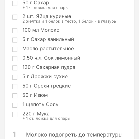
50
г
Сахар
и
+ 1 ч. ложка для опары
2
шт.
Яйца куриные
2 желтка и 1 белок в тесто, 1 белок - в глазурь
100
мл
Молоко
5
г
Сахар ванильный
Масло растительное
0,50
ч.л.
Сок лимонный
120
г
Сахарная пудра
5
г
Дрожжи сухие
50
г
Орехи грецкие
50
г
Изюм
1
щепоть
Соль
220
г
Мука
+ 1 ст. ложка для опары
1
Молоко подогреть до температуры