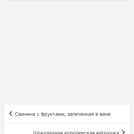
Н
Свинина с фруктами, запеченная в вине
а
в
Шоколадная королевская ватрушка