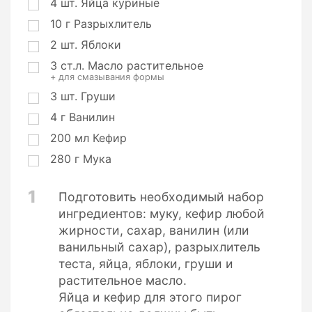
4
шт.
Яйца куриные
и
10
г
Разрыхлитель
2
шт.
Яблоки
3
ст.л.
Масло растительное
+ для смазывания формы
3
шт.
Груши
4
г
Ванилин
200
мл
Кефир
280
г
Мука
1
Подготовить необходимый набор
ингредиентов: муку, кефир любой
жирности, сахар, ванилин (или
ванильный сахар), разрыхлитель
теста, яйца, яблоки, груши и
растительное масло.
Яйца и кефир для этого пирог