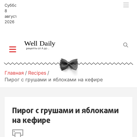
П
Суббота,
е
8
р
августа,
2026
е
й
т
и
к
с
о
д
Главная
Recipes
е
Пирог с грушами и яблоками на кефире
р
ж
и
м
Пирог с грушами и яблоками
о
м
на кефире
у