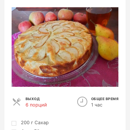
ВЫХОД
ОБЩЕЕ ВРЕМЯ
6 порций
П
1 час
о
р
ц
200
г
Сахар
и