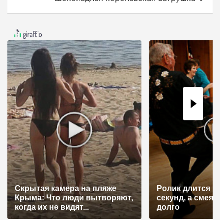
и
г
а
ц
и
я
п
о
з
а
п
и
Скрытая камера на пляже
Ролик длится н
с
Крыма: Что люди вытворяют,
секунд, а смеят
я
когда их не видят...
долго