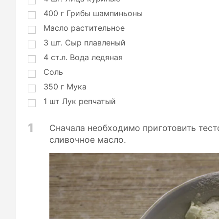
400
г
Грибы шампиньоны
Масло растительное
3
шт.
Сыр плавленый
4
ст.л.
Вода ледяная
Соль
350
г
Мука
1
шт
Лук репчатый
1
Сначала необходимо приготовить тесто
сливочное масло.