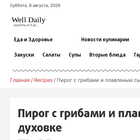
П
Суббота, 8 августа, 2026
е
р
е
й
т
Еда и Здоровье
Новости кулинарии
и
к
Закуски
Салаты
Супы
Вторые блюда
Га
с
о
д
е
Главная
Recipes
Пирог с грибами и плавленым с
р
ж
и
м
Пирог с грибами и пл
о
м
духовке
у