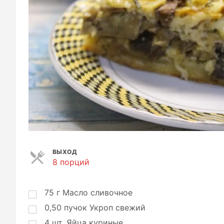
ВЫХОД
8 порций
П
о
р
ц
75
г
Масло сливочное
и
0,50
пучок
Укроп свежий
и
4
шт.
Яйца куриные