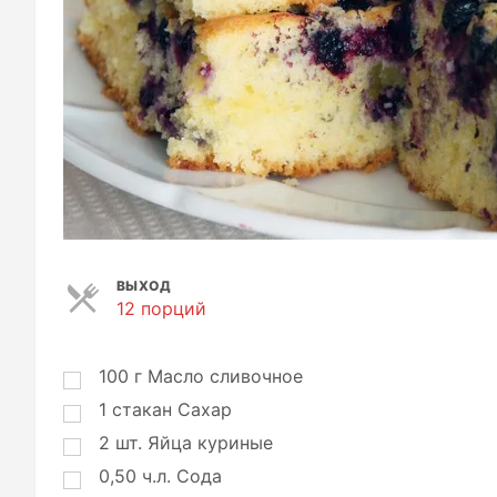
ВЫХОД
12 порций
П
о
р
ц
100
г
Масло сливочное
и
1
стакан
Сахар
и
2
шт.
Яйца куриные
0,50
ч.л.
Сода