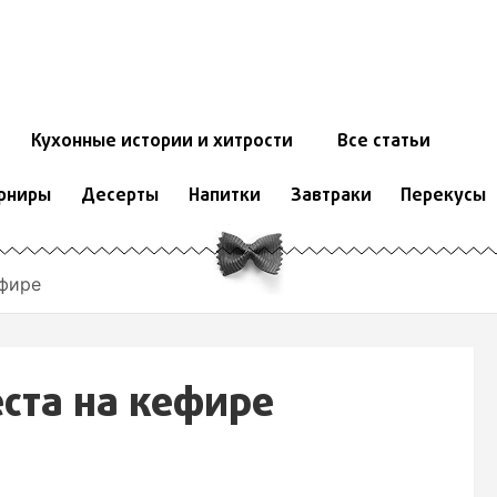
Кухонные истории и хитрости
Все статьи
рниры
Десерты
Напитки
Завтраки
Перекусы
ефире
еста на кефире