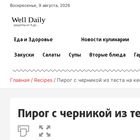
П
Воскресенье, 9 августа, 2026
е
р
е
й
т
Еда и Здоровье
Новости кулинарии
и
к
Закуски
Салаты
Супы
Вторые блюда
Га
с
о
д
е
Главная
Recipes
Пирог с черникой из теста на к
р
ж
и
м
Пирог с черникой из т
о
м
у