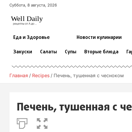
П
Суббота, 8 августа, 2026
е
р
е
й
т
Еда и Здоровье
Новости кулинарии
и
к
Закуски
Салаты
Супы
Вторые блюда
Га
с
о
д
е
Главная
Recipes
Печень, тушенная с чесноком
р
ж
и
м
Печень, тушенная с ч
о
м
у