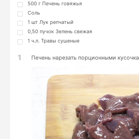
500
г
Печень говяжья
Соль
1
шт
Лук репчатый
0,50
пучок
Зелень свежая
1
ч.л.
Травы сушеные
1
Печень нарезать порционными кусочка