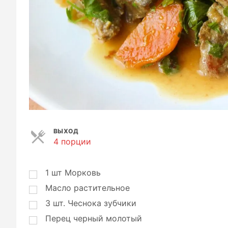
ВЫХОД
4 порции
П
о
р
ц
1
шт
Морковь
и
Масло растительное
и
3
шт.
Чеснока зубчики
Перец черный молотый