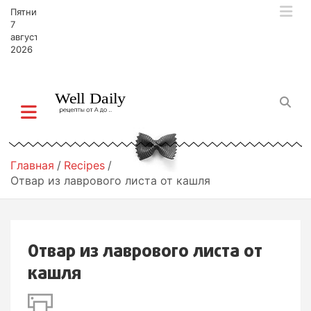
П
Пятница,
е
7
р
августа,
2026
е
й
т
и
к
с
о
д
Главная
Recipes
е
Отвар из лаврового листа от кашля
р
ж
и
м
Отвар из лаврового листа от
о
м
кашля
у