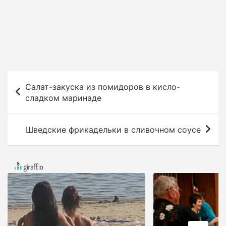
Н
Салат-закуска из помидоров в кисло-
а
сладком маринаде
в
и
Шведские фрикадельки в сливочном соусе
г
а
ц
и
я
п