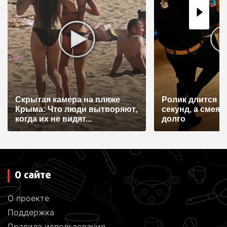
о
з
а
п
и
с
Скрытая камера на пляже
Ролик длится н
я
Крыма: Что люди вытворяют,
секунд, а смеят
когда их не видят...
долго
м
О сайте
О проекте
Поддержка
Правила использования