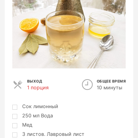
ВЫХОД
ОБЩЕЕ ВРЕМЯ
1 порция
П
10 минуты
о
р
ц
Сок лимонный
и
250
мл
Вода
и
Мед
3
листов.
Лавровый лист