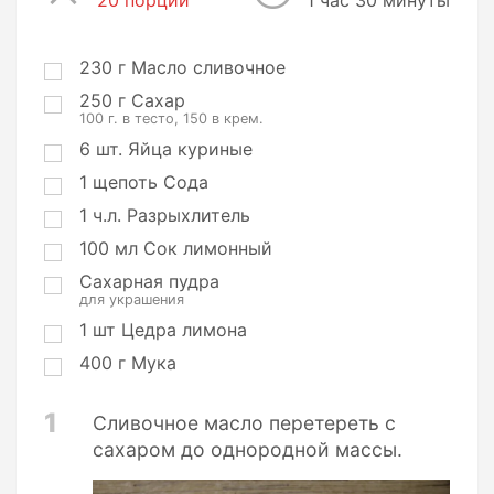
20 порций
П
1 час 30 минуты
о
р
ц
230
г
Масло сливочное
и
250
г
Сахар
и
100 г. в тесто, 150 в крем.
6
шт.
Яйца куриные
1
щепоть
Сода
1
ч.л.
Разрыхлитель
100
мл
Сок лимонный
Сахарная пудра
для украшения
1
шт
Цедра лимона
400
г
Мука
1
Сливочное масло перетереть с
сахаром до однородной массы.