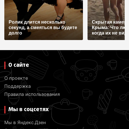
и
с
я
Ролик длится несколько
Скрытая камера
секунд, а смеяться вы будете
Крыма: Что лю
м
долго
когда их не видят
О сайте
О проекте
Поддержка
Правила использования
Мы в соцсетях
Мы в Яндекс.Дзен