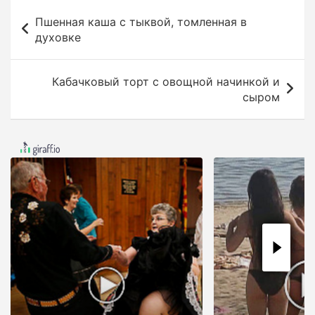
Н
Пшенная каша с тыквой, томленная в
а
духовке
в
и
Кабачковый торт c овощной начинкой и
г
сыром
а
ц
и
я
п
о
з
а
п