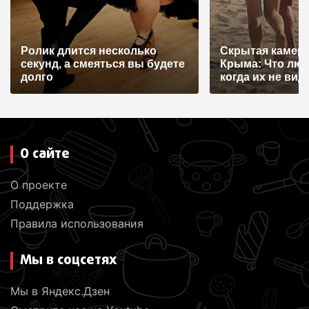
п
и
с
Ролик длится несколько
Скрытая камера
я
секунд, а смеяться вы будете
Крыма: Что лю
долго
когда их не видят
м
О сайте
О проекте
Поддержка
Правила использования
Мы в соцсетях
Мы в Яндекс.Дзен