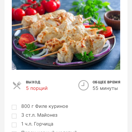
ВЫХОД
ОБЩЕЕ ВРЕМЯ
5 порций
П
55 минуты
о
р
ц
800
г
Филе куриное
и
3
ст.л.
Майонез
и
1
ч.л.
Горчица