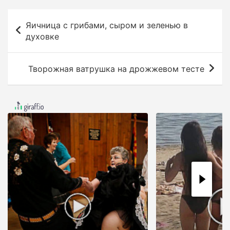
Н
Яичница с грибами, сыром и зеленью в
а
духовке
в
и
Творожная ватрушка на дрожжевом тесте
г
а
ц
и
я
п
о
з
а