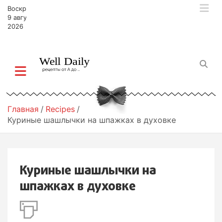
П
Воскресенье,
е
9 августа,
р
2026
е
й
т
и
к
с
о
Главная
Recipes
д
Куриные шашлычки на шпажках в духовке
е
р
ж
и
Куриные шашлычки на
м
о
шпажках в духовке
м
у