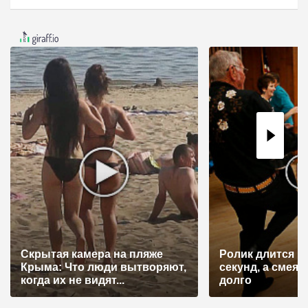
и
г
а
ц
и
я
п
о
з
а
п
и
Скрытая камера на пляже
Ролик длится н
с
Крыма: Что люди вытворяют,
секунд, а смеят
я
когда их не видят...
долго