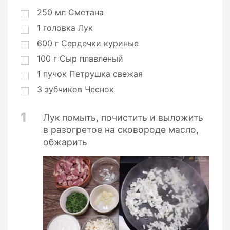
р
ц
250
мл
Сметана
и
1
головка
Лук
и
600
г
Сердечки куриные
100
г
Сыр плавленый
1
пучок
Петрушка свежая
3
зубчиков
Чеснок
1
Лук помыть, почистить и выложить
в разогретое на сковороде масло,
обжарить