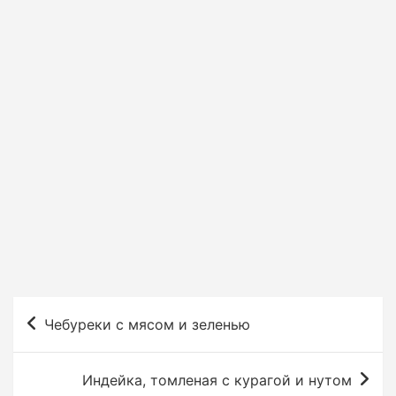
Н
Чебуреки с мясом и зеленью
а
в
Индейка, томленая с курагой и нутом