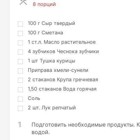
8 порций
П
о
р
ц
100
г
Сыр твердый
и
100
г
Сметана
и
1
ст.л.
Масло растительное
4
зубчиков
Чеснока зубчики
1
шт
Тушка курицы
Приправа хмели-сунели
2
стаканов
Крупа гречневая
1,50
стаканов
Вода горячая
Соль
2
шт.
Лук репчатый
1
Подготовить необходимые продукты. 
водой.