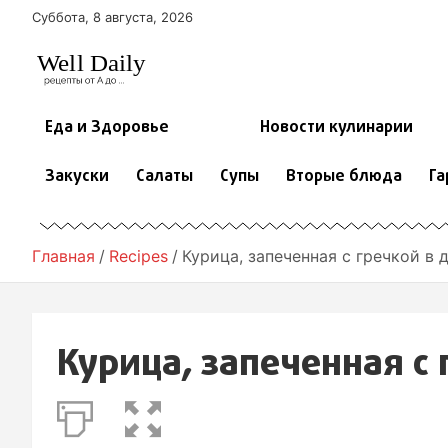
П
Суббота, 8 августа, 2026
е
р
е
й
т
Еда и Здоровье
Новости кулинарии
и
к
Закуски
Салаты
Супы
Вторые блюда
Га
с
о
д
е
Главная
Recipes
Курица, запеченная с гречкой в 
р
ж
и
м
Курица, запеченная с 
о
м
у