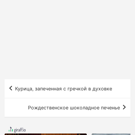
Н
Курица, запеченная с гречкой в духовке
а
в
Рождественское шоколадное печенье
и
г
а