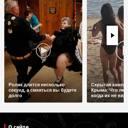
ц
и
я
п
о
з
а
п
и
Ролик длится несколько
Скрытая камера
с
секунд, а смеяться вы будете
Крыма: Что лю
я
долго
когда их не видят
м
О сайте