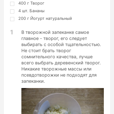
и
400
г
Творог
и
4
шт.
Бананы
200
г
Йогурт натуральный
1
В творожной запеканке самое
главное - творог, его следует
выбирать с особой тщательностью.
Не стоит брать творог
сомнительного качества, лучше
всего выбрать деревенский творог.
Никакие творожные массы или
псевдотворожки не подходят для
запеканки.