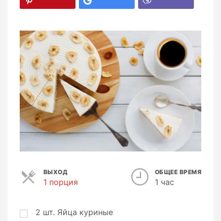
ВЫХОД
ОБЩЕЕ ВРЕМЯ
1 порция
П
1 час
о
р
ц
2
шт.
Яйца куриные