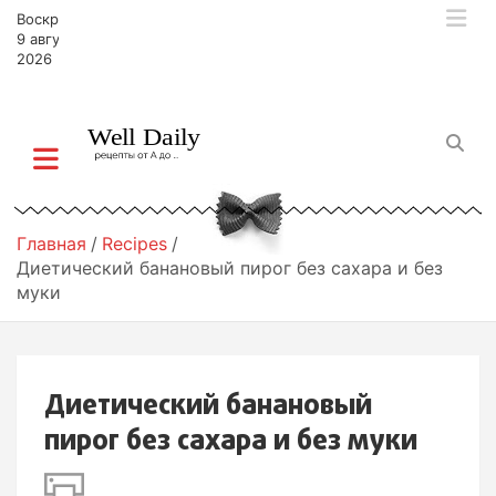
П
Воскресенье,
е
9 августа,
р
2026
е
й
т
и
к
с
о
Главная
Recipes
д
Диетический банановый пирог без сахара и без
е
муки
р
ж
и
м
Диетический банановый
о
м
пирог без сахара и без муки
у