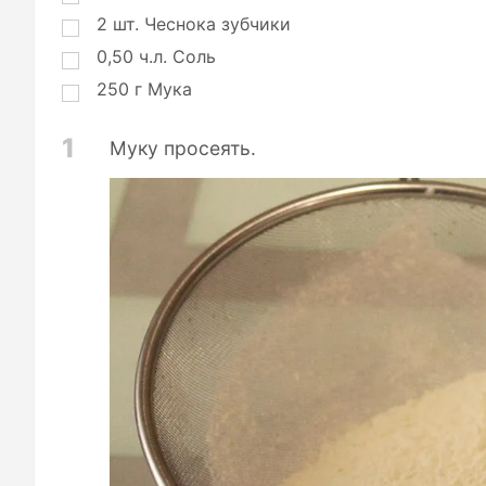
2
шт.
Чеснока зубчики
0,50
ч.л.
Соль
250
г
Мука
1
Муку просеять.