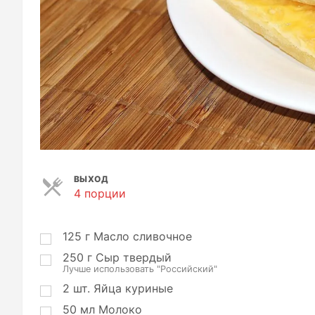
ВЫХОД
4 порции
П
о
р
ц
125
г
Масло сливочное
и
250
г
Сыр твердый
и
Лучше использовать "Российский"
2
шт.
Яйца куриные
50
мл
Молоко