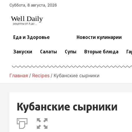
П
Суббота, 8 августа, 2026
е
р
е
й
т
Еда и Здоровье
Новости кулинарии
и
к
Закуски
Салаты
Супы
Вторые блюда
Га
с
о
д
е
Главная
Recipes
Кубанские сырники
р
ж
и
м
Кубанские сырники
о
м
у