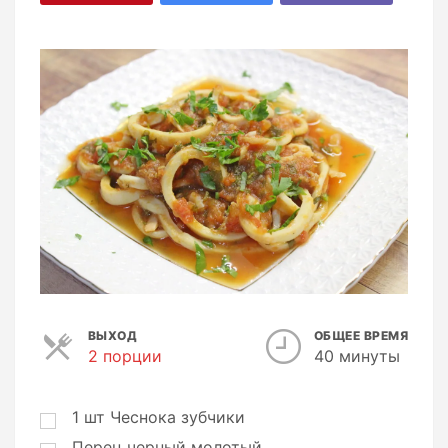
ВЫХОД
ОБЩЕЕ ВРЕМЯ
2 порции
П
40 минуты
о
р
ц
1
шт
Чеснока зубчики
и
Перец черный молотый