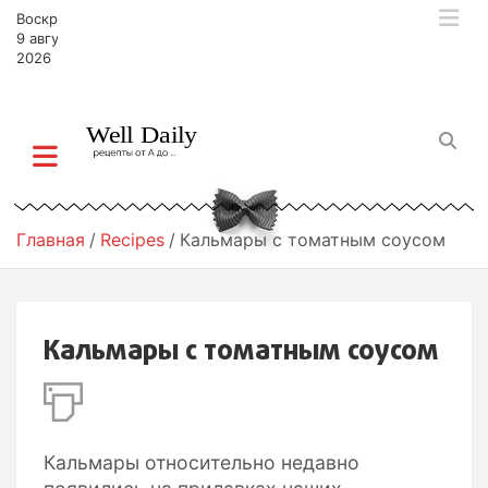
П
Воскресенье,
е
9 августа,
р
2026
е
й
т
и
к
с
о
Главная
Recipes
Кальмары с томатным соусом
д
е
р
ж
Кальмары с томатным соусом
и
м
о
м
у
Кальмары относительно недавно