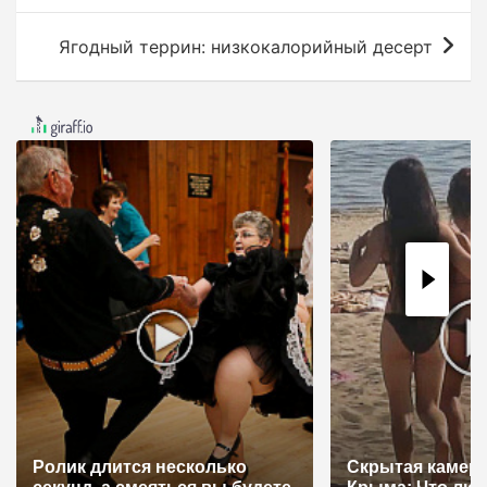
в
Ягодный террин: низкокалорийный десерт
и
г
а
ц
и
я
п
о
з
а
п
и
Ролик длится несколько
Скрытая камера
с