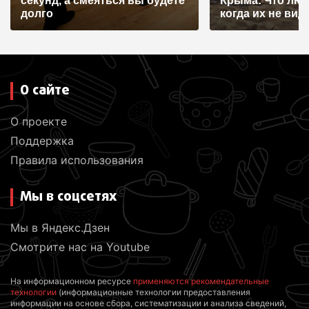
секунд, а смеяться вы будете
Крыма: Что лю
я
долго
когда их не видят
м
О сайте
О проекте
Поддержка
Правила использования
Мы в соцсетях
Мы в Яндекс.Дзен
Смотрите нас на Youtube
На информационном ресурсе
применяются рекомендательные
технологии
(информационные технологии предоставления
информации на основе сбора, систематизации и анализа сведений,