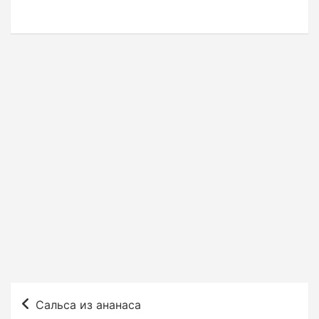
Н
Сальса из ананаса
а