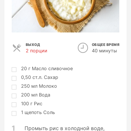
ВЫХОД
ОБЩЕЕ ВРЕМЯ
2 порции
П
40 минуты
о
р
ц
20
г
Масло сливочное
и
0,50
ст.л.
Сахар
и
250
мл
Молоко
200
мл
Вода
100
г
Рис
1
щепоть
Соль
1
Промыть рис в холодной воде,