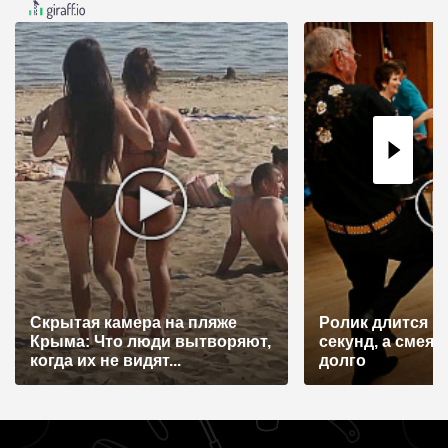
а
ц
и
я
п
о
з
а
п
и
Скрытая камера на пляже
Ролик длится н
с
Крыма: Что люди вытворяют,
секунд, а смеят
я
когда их не видят...
долго
м