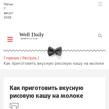
П
Пятница,
е
7
р
августа,
2026
е
й
т
и
к
с
о
д
Главная
Recipes
е
Как приготовить вкусную рисовую кашу на молоке
р
ж
и
м
Как приготовить вкусную
о
м
рисовую кашу на молоке
у