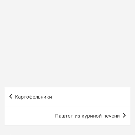
Н
Картофельники
а
в
Паштет из куриной печени
и
г