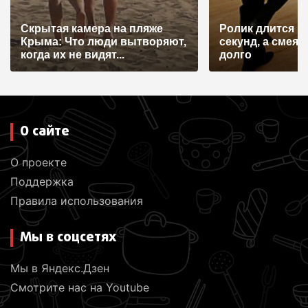
и
Скрытая камера на пляже
Ролик длится н
с
Крыма: Что люди вытворяют,
секунд, а смеят
я
когда их не видят...
долго
м
О сайте
О проекте
Поддержка
Правила использования
Мы в соцсетях
Мы в Яндекс.Дзен
Смотрите нас на Youtube