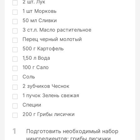
2
шт.
Лук
и
1
шт
Морковь
50
мл
Сливки
3
ст.л.
Масло растительное
Перец черный молотый
500
г
Картофель
1,50
л
Вода
100
г
Сало
Соль
2
зубчиков
Чеснок
1
пучок
Зелень свежая
Специи
200
г
Грибы лисички
1
Подготовить необходимый набор
нингредиентов: грибы лисички,