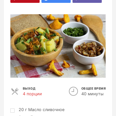
ВЫХОД
ОБЩЕЕ ВРЕМЯ
4 порции
П
40 минуты
о
р
ц
20
г
Масло сливочное
и