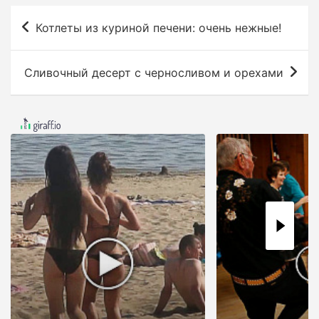
Н
Котлеты из куриной печени: очень нежные!
а
в
Сливочный десерт с черносливом и орехами
и
г
а
ц
и
я
п
о
з
а
п