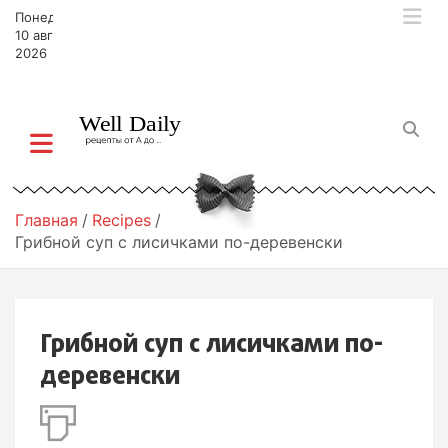
П
Понедельник,
е
10 августа,
р
2026
е
й
т
и
к
с
о
Главная
Recipes
д
Грибной суп с лисичками по-деревенски
е
р
ж
и
Грибной суп с лисичками по-
м
о
деревенски
м
у