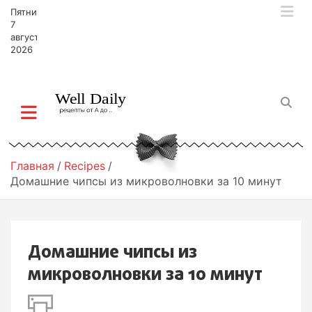
П
Пятница,
е
7
р
августа,
2026
е
й
т
и
к
с
о
д
Главная
Recipes
е
Домашние чипсы из микроволновки за 10 минут
р
ж
и
м
Домашние чипсы из
о
м
микроволновки за 10 минут
у