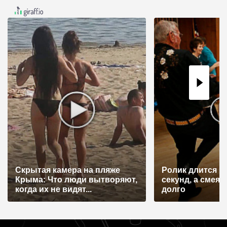
а
ц
и
я
п
о
з
а
п
и
Скрытая камера на пляже
Ролик длится н
с
Крыма: Что люди вытворяют,
секунд, а смеят
я
когда их не видят...
долго
м