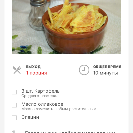
ВЫХОД
ОБЩЕЕ ВРЕМЯ
1 порция
П
10 минуты
о
р
ц
3
шт.
Картофель
Среднего размера.
и
и
Масло оливковое
Можно заменить любым растительным.
Специи