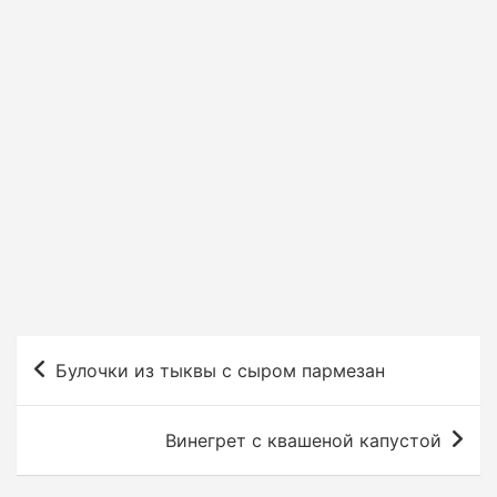
Н
Булочки из тыквы с сыром пармезан
а
в
Винегрет с квашеной капустой
и
г