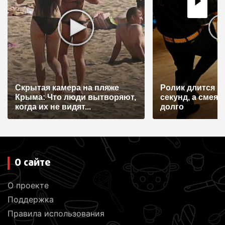
з
а
п
и
с
я
Скрытая камера на пляже
Ролик длится н
Крыма: Что люди вытворяют,
секунд, а смеят
м
когда их не видят...
долго
О сайте
О проекте
Поддержка
Правила использования