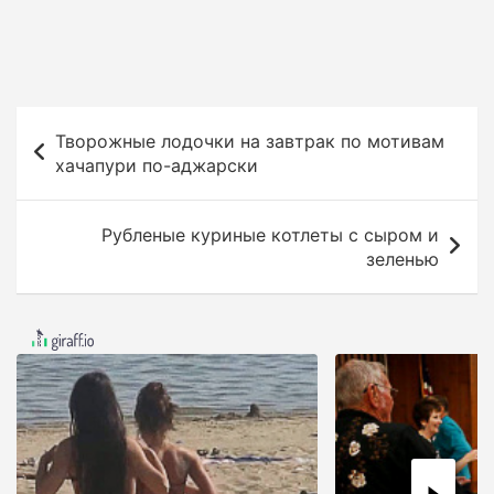
Н
Творожные лодочки на завтрак по мотивам
а
хачапури по-аджарски
в
и
Рубленые куриные котлеты с сыром и
г
зеленью
а
ц
и
я
п
о