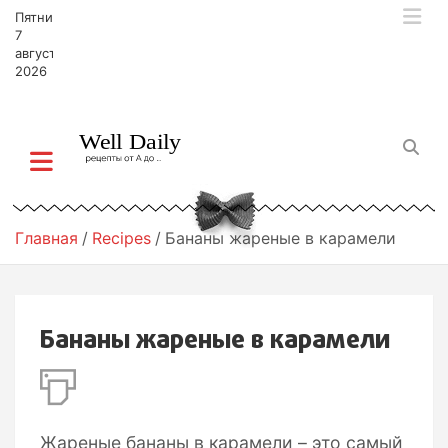
П
Пятница,
е
7
р
августа,
2026
е
й
т
и
к
с
о
д
Главная
Recipes
Бананы жареные в карамели
е
р
ж
и
Бананы жареные в карамели
м
о
м
у
Жареные бананы в карамели – это самый