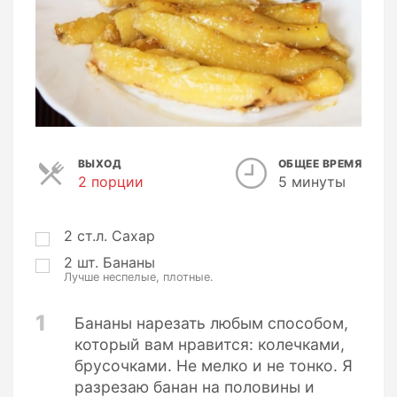
ВЫХОД
ОБЩЕЕ ВРЕМЯ
2 порции
П
5 минуты
о
р
ц
2
ст.л.
Сахар
и
2
шт.
Бананы
и
Лучше неспелые, плотные.
1
Бананы нарезать любым способом,
который вам нравится: колечками,
брусочками. Не мелко и не тонко. Я
разрезаю банан на половины и