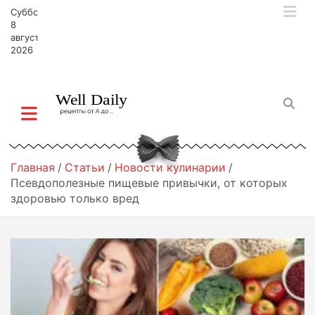
П
Суббота,
е
8
р
августа,
2026
е
й
т
и
к
с
о
д
Главная
Статьи
Новости кулинарии
е
Псевдополезные пищевые привычки, от которых
р
здоровью только вред
ж
и
м
о
м
у