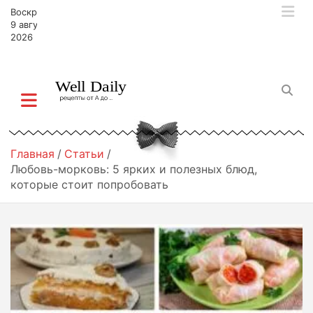
П
Воскресенье,
е
9 августа,
р
2026
е
й
т
и
к
с
о
Главная
Статьи
д
Любовь-морковь: 5 ярких и полезных блюд,
е
которые стоит попробовать
р
ж
и
м
о
м
у