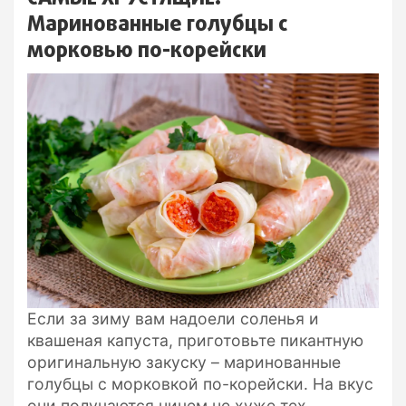
Маринованные голубцы с
морковью по-корейски
Если за зиму вам надоели соленья и
квашеная капуста, приготовьте пикантную
оригинальную закуску – маринованные
голубцы с морковкой по-корейски. На вкус
они получаются ничем не хуже тех,