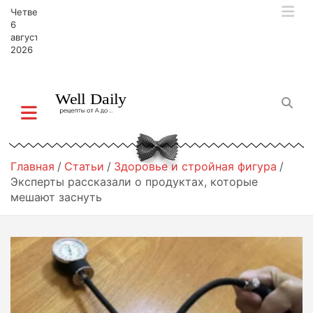
П
Четверг,
е
6
р
августа,
2026
е
й
т
и
к
с
о
д
Главная
Статьи
Здоровье и стройная фигура
е
Эксперты рассказали о продуктах, которые
р
мешают заснуть
ж
и
м
о
м
у