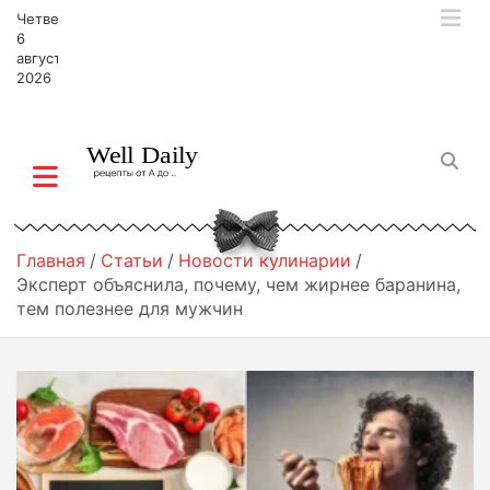
П
Четверг,
е
6
р
августа,
2026
е
й
т
и
к
с
о
д
Главная
Статьи
Новости кулинарии
е
Эксперт объяснила, почему, чем жирнее баранина,
р
тем полезнее для мужчин
ж
и
м
о
м
у