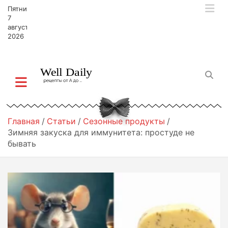
П
Пятница,
е
7
р
августа,
2026
е
й
т
и
к
с
о
д
Главная
Статьи
Сезонные продукты
е
Зимняя закуска для иммунитета: простуде не
р
бывать
ж
и
м
о
м
у