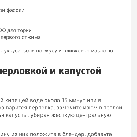
лой фасоли
DO для терки
о первого отжима
о уксуса, соль по вкусу и оливковое масло по
 перловкой и капустой
й кипящей воде около 15 минут или в
ка варится перловка, замочите изюм в теплой
тья капусты, убирая жесткую центральную
ину из них положите в блендер, добавьте