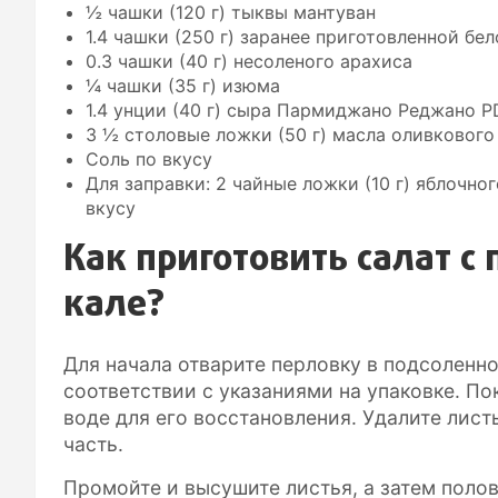
½ чашки (120 г) тыквы мантуван
1.4 чашки (250 г) заранее приготовленной бе
0.3 чашки (40 г) несоленого арахиса
¼ чашки (35 г) изюма
1.4 унции (40 г) сыра Пармиджано Реджано P
3 ½ столовые ложки (50 г) масла оливковог
Соль по вкусу
Для заправки: 2 чайные ложки (10 г) яблочног
вкусу
Как приготовить салат с
кале?
Для начала отварите перловку в подсоленно
соответствии с указаниями на упаковке. По
воде для его восстановления. Удалите лис
часть.
Промойте и высушите листья, а затем полов