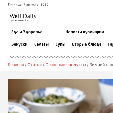
П
Пятница, 7 августа, 2026
е
р
е
й
т
Еда и Здоровье
Новости кулинарии
и
к
Закуски
Салаты
Супы
Вторые блюда
Га
с
о
д
е
Главная
Статьи
Сезонные продукты
Зимний сал
р
ж
и
м
о
м
у