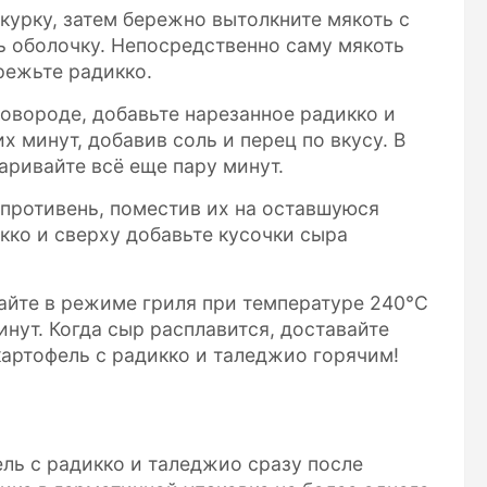
курку, затем бережно вытолкните мякоть с
ь оболочку. Непосредственно саму мякоть
режьте радикко.
ковороде, добавьте нарезанное радикко и
х минут, добавив соль и перец по вкусу. В
аривайте всё еще пару минут.
 противень, поместив их на оставшуюся
икко и сверху добавьте кусочки сыра
кайте в режиме гриля при температуре 240°C
нут. Когда сыр расплавится, доставайте
картофель с радикко и таледжио горячим!
ль с радикко и таледжио сразу после