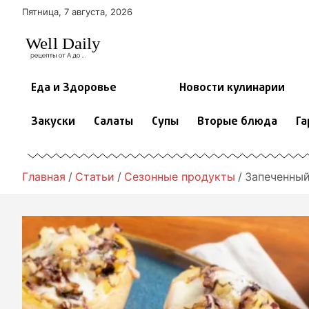
П
Пятница, 7 августа, 2026
е
р
е
й
т
Еда и Здоровье
Новости кулинарии
и
к
Закуски
Салаты
Супы
Вторые блюда
Га
с
о
д
е
Главная
Статьи
Сезонные продукты
Запеченный
р
ж
и
м
о
м
у