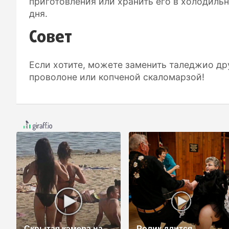
приготовления или хранить его в холодильн
дня.
Совет
Если хотите, можете заменить таледжио д
проволоне или копченой скаломарзой!
Скрытая камера на
Ролик длится