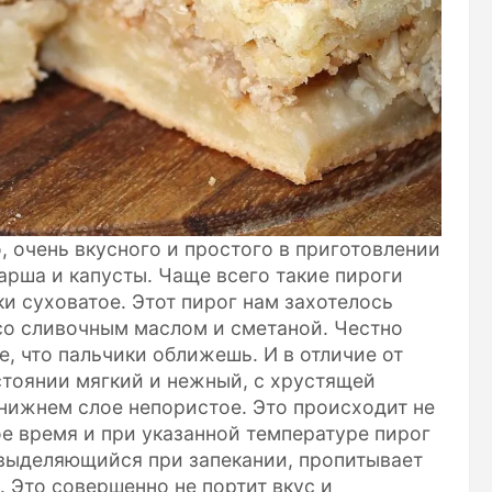
, очень вкусного и простого в приготовлении
арша и капусты. Чаще всего такие пироги
ки суховатое. Этот пирог нам захотелось
со сливочным маслом и сметаной. Честно
ое, что пальчики оближешь. И в отличие от
тоянии мягкий и нежный, с хрустящей
 нижнем слое непористое. Это происходит не
ное время и при указанной температуре пирог
 выделяющийся при запекании, пропитывает
. Это совершенно не портит вкус и