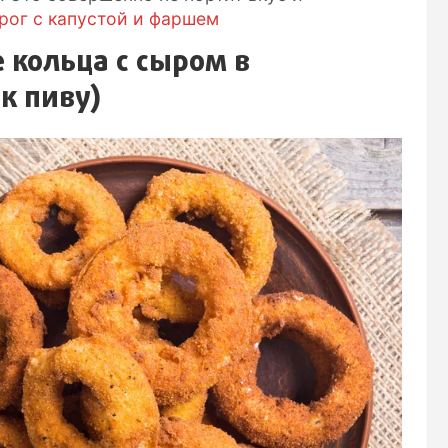
рог с капустой и фаршем
кольца с сыром в
к пиву)