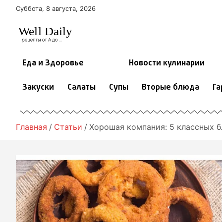
П
Суббота, 8 августа, 2026
е
р
е
й
т
Еда и Здоровье
Новости кулинарии
и
к
Закуски
Салаты
Супы
Вторые блюда
Га
с
о
д
е
Главная
Статьи
Хорошая компания: 5 классных б
р
ж
и
м
о
м
у