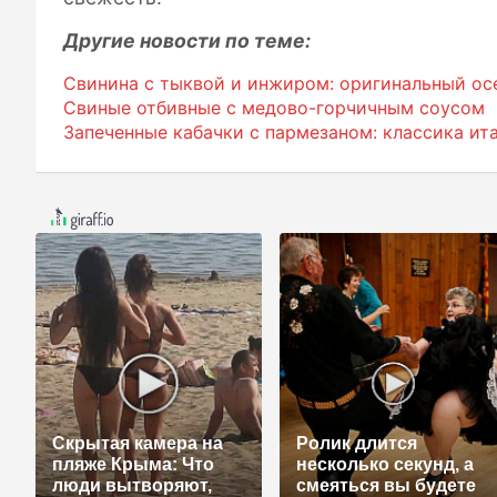
Другие новости по теме:
Свинина с тыквой и инжиром: оригинальный ос
Свиные отбивные с медово-горчичным соусом
Запеченные кабачки с пармезаном: классика ит
Скрытая камера на
Ролик длится
пляже Крыма: Что
несколько секунд, а
люди вытворяют,
смеяться вы будете