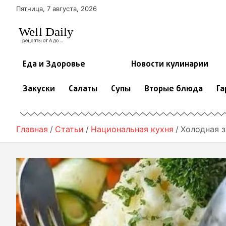
П
Пятница, 7 августа, 2026
е
р
е
й
т
Еда и Здоровье
Новости кулинарии
и
к
Закуски
Салаты
Супы
Вторые блюда
Га
с
о
д
е
Главная
Статьи
Национальная кухня
Холодная з
р
ж
и
м
о
м
у