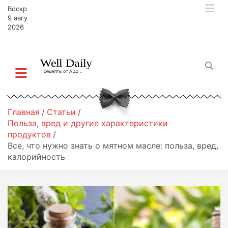
П
Воскресенье,
е
9 августа,
р
2026
е
й
т
и
к
с
о
Главная
Статьи
д
Польза, вред и другие характеристики
е
продуктов
р
Все, что нужно знать о мятном масле: польза, вред,
ж
калорийность
и
м
о
м
у