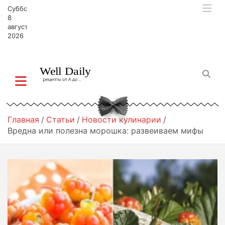
П
Суббота,
е
8
р
августа,
2026
е
й
т
и
к
с
о
д
Главная
Статьи
Новости кулинарии
е
Вредна или полезна морошка: развеиваем мифы
р
ж
и
м
о
м
у