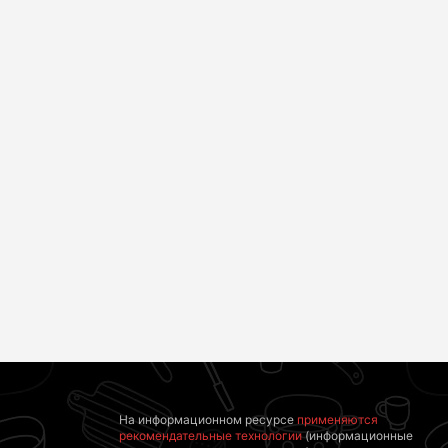
Взломали Telegram
Королева вагона
Собчак - вот что
отожгла! Видео не
нашлось в
оставит
переписках
равнодушным
На информационном ресурсе
применяются
рекомендательные технологии
(информационные