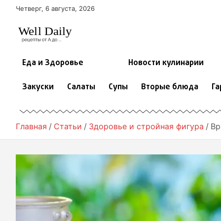
П
Четверг, 6 августа, 2026
е
р
е
й
т
Еда и Здоровье
Новости кулинарии
и
к
Закуски
Салаты
Супы
Вторые блюда
Га
с
о
д
е
Главная
Статьи
Здоровье и стройная фигура
Вр
р
ж
и
м
о
м
у