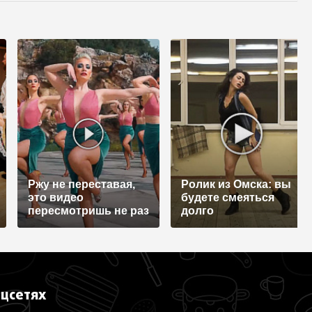
Ржу не переставая,
Ролик из Омска: вы
это видео
будете смеяться
пересмотришь не раз
долго
оцсетях