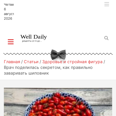
П
Четверг,
е
6
р
августа,
2026
е
й
т
и
к
с
о
д
Главная
Статьи
Здоровье и стройная фигура
е
Врач поделилась секретом, как правильно
р
заваривать шиповник
ж
и
м
о
м
у