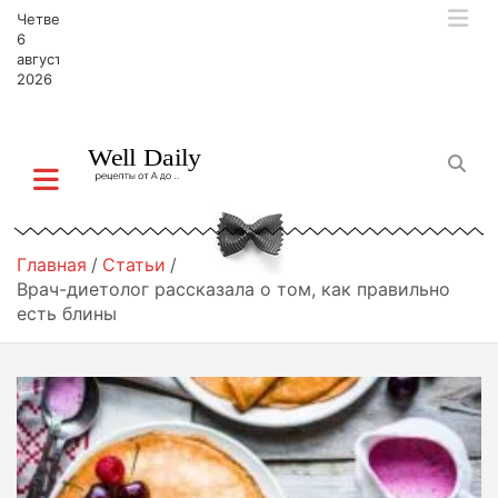
П
Четверг,
е
6
р
августа,
2026
е
й
т
и
к
с
о
д
Главная
Статьи
е
Врач-диетолог рассказала о том, как правильно
р
есть блины
ж
и
м
о
м
у