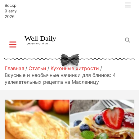
П
Воскресенье,
е
9 августа,
р
2026
е
й
т
и
к
с
о
Главная
Статьи
Кухонные хитрости
д
Вкусные и необычные начинки для блинов: 4
е
увлекательных рецепта на Масленицу
р
ж
и
м
о
м
у