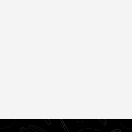
Взломали Telegram
Королева вагона
Собчак - вот что
отожгла! Видео не
нашлось в
оставит
переписках
равнодушным