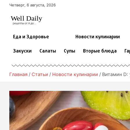
П
Четверг, 6 августа, 2026
е
р
е
й
т
Еда и Здоровье
Новости кулинарии
и
к
Закуски
Салаты
Супы
Вторые блюда
Га
с
о
д
е
Главная
Статьи
Новости кулинарии
Витамин D:
р
ж
и
м
о
м
у