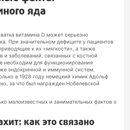
иного яда
хватка витамина D может серьезно
ка. При значительном дефиците у пациентов
приводящее к их «мягкости», а также
в и заболеваний, связанных с костной
же необходим для функционирования
кже эндокринной и иммунной систем.
только в 1928 году немецкий химик Адольф
но, за что был награжден Нобелевской
ько малоизвестных и занимательных фактов о
хит: как это связано