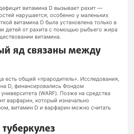
 дефицит витамина D вызывает рахит —
остей нарушается, особенно у маленьких
ткой витамина D была установлена только в
или детей от рахита с помощью рыбьего жира
уществовании витамина.
ый яд связаны между
да есть общий «прародитель». Исследования,
ина D, финансировались Фондом
университета (WARF). Позже на средства
янт варфарин, который изначально
зом, витамин D и варфарин можно считать
 туберкулез