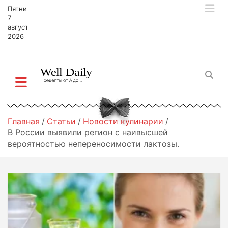
П
Пятница,
е
7
р
августа,
2026
е
й
т
и
к
с
о
д
Главная
Статьи
Новости кулинарии
е
В России выявили регион с наивысшей
р
вероятностью непереносимости лактозы.
ж
и
м
о
м
у